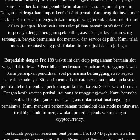
karenakan berikan buat penuhi kebutuhan dan hasrat sejumlah pemain.
Dengan mendengarkan umpan kembali dari pemain dan meng ikutinya model
terakhir. Kami selalu mengusahakan menjadi yang terbaik dalam industri judi
dalam jaringan. Kami yaitu situs slot pilihan pemain profesional dan
terpercaya dengan beragam spek paling atas. Dengan keamanan yang
terbangun, banyak permainan slot menarik, dan service di pilih, Kami telah
mencatat reputasi yang positif dalam industri judi dalam jaringan.
Berpadulah dengan Pro 188 waktu ini dan cicip pengalaman bermain slot
yang tidak terlewati! Pendidikan berkenaan Permainan Bertanggung Jawab.
Kami persiapkan pendidikan soal permainan bertanggungjawab kepada
banyak pemainnya. Situs ini memberikan data berkaitan tanda-tanda sukai
judi dan tehnik membuat perlindungan kontrol karena Sebab waktu bermain.
Dengan kasih wacana perihal judi yang bertanggungjawab, Kami berusaha
membuat lingkungan bermain yang aman dan sehat buat segalanya
pemainnya. Kami mengerti perkembangan technologi dan mode pembayaran
terakhir, untuk itu mengawinkan prosedur pembayaran dengan
cryptocurrency.
Terkecuali program kesetiaan buat pemain, Pro188 4D juga menawarkan
program penghargaan buat afiliasi. Beberapa afiliasi yang menjadi sukses