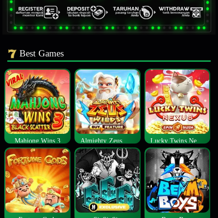
Best Games
Mahjong Wins 3
Almighty Zeus Wilds™
Lucky Twins Nexus