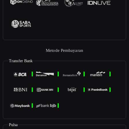
Metode Pembayaran
Transfer Bank
Pulsa