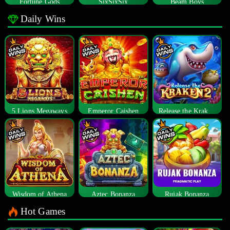
Fortune Gods
SixSixSix
Beam Boys
Daily Wins
5 Lions Megaways
Emperor Caishen
Release the Kraken 2
Wisdom of Athena
Aztec Bonanza
Rujak Bonanza
Hot Games