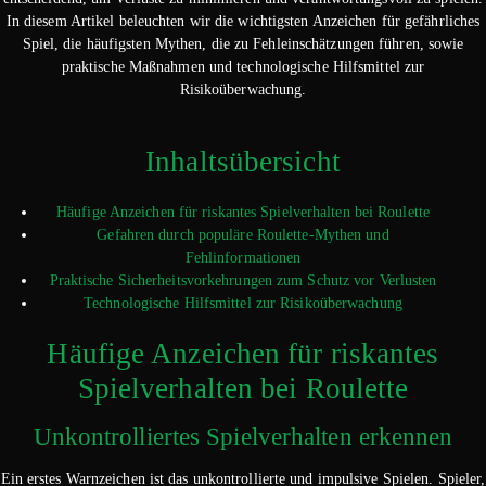
In diesem Artikel beleuchten wir die wichtigsten Anzeichen für gefährliches
Spiel, die häufigsten Mythen, die zu Fehleinschätzungen führen, sowie
praktische Maßnahmen und technologische Hilfsmittel zur
Risikoüberwachung.
Inhaltsübersicht
Häufige Anzeichen für riskantes Spielverhalten bei Roulette
Gefahren durch populäre Roulette-Mythen und
Fehlinformationen
Praktische Sicherheitsvorkehrungen zum Schutz vor Verlusten
Technologische Hilfsmittel zur Risikoüberwachung
Häufige Anzeichen für riskantes
Spielverhalten bei Roulette
Unkontrolliertes Spielverhalten erkennen
Ein erstes Warnzeichen ist das unkontrollierte und impulsive Spielen. Spieler,