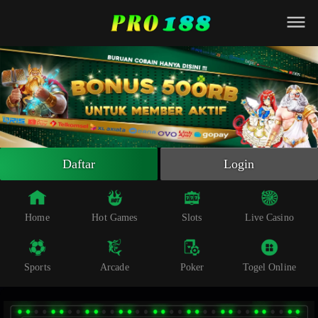
Beranda
Slot Online
Live Casino
Sportsbook
Arcade
Togel Online
Daftar
Login
Poker
Whatsapp
Home
Hot Games
Slots
Live Casino
Telegram
Sports
Arcade
Poker
Togel Online
Livechat