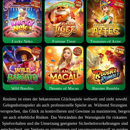
Lucky Neko
Fortune Tiger
Treasures of Aztec
Wild Bandito
Dreams of Macau
Rooster Rumble
Roulette ist eines der bekanntesten Glücksspiele weltweit und zieht sowohl
Gelegenheitsspieler als auch professionelle Spieler an. Während Strategien
versprechen, das Glück zu kontrollieren und Gewinne zu maximieren, bergen
sie auch erhebliche Risiken. Das Verständnis der Warnsignale für riskantes
Spielverhalten und die Umsetzung geeigneter Sicherheitsvorkehrungen sind
entscheidend, um Verluste zu minimieren und verantwortungsvoll zu spielen.