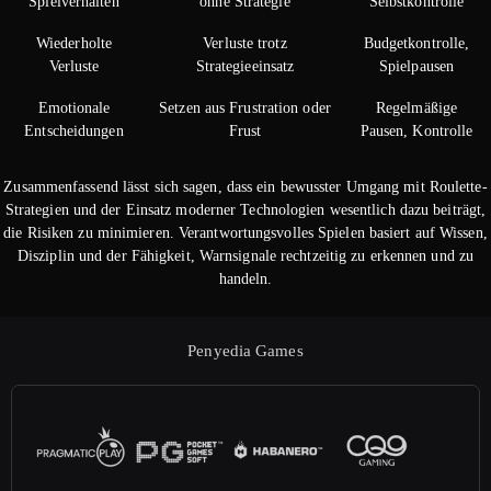
Spielverhalten
ohne Strategie
Selbstkontrolle
Wiederholte
Verluste trotz
Budgetkontrolle,
Verluste
Strategieeinsatz
Spielpausen
Emotionale
Setzen aus Frustration oder
Regelmäßige
Entscheidungen
Frust
Pausen, Kontrolle
Zusammenfassend lässt sich sagen, dass ein bewusster Umgang mit Roulette-
Strategien und der Einsatz moderner Technologien wesentlich dazu beiträgt,
die Risiken zu minimieren. Verantwortungsvolles Spielen basiert auf Wissen,
Disziplin und der Fähigkeit, Warnsignale rechtzeitig zu erkennen und zu
handeln.
Penyedia Games