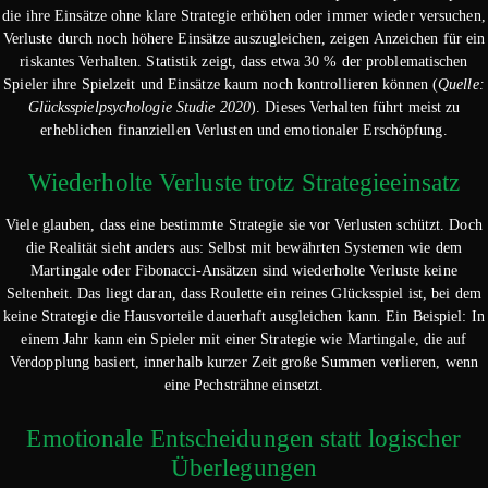
die ihre Einsätze ohne klare Strategie erhöhen oder immer wieder versuchen,
Verluste durch noch höhere Einsätze auszugleichen, zeigen Anzeichen für ein
riskantes Verhalten. Statistik zeigt, dass etwa 30 % der problematischen
Spieler ihre Spielzeit und Einsätze kaum noch kontrollieren können (
Quelle:
Glücksspielpsychologie Studie 2020
). Dieses Verhalten führt meist zu
erheblichen finanziellen Verlusten und emotionaler Erschöpfung.
Wiederholte Verluste trotz Strategieeinsatz
Viele glauben, dass eine bestimmte Strategie sie vor Verlusten schützt. Doch
die Realität sieht anders aus: Selbst mit bewährten Systemen wie dem
Martingale oder Fibonacci-Ansätzen sind wiederholte Verluste keine
Seltenheit. Das liegt daran, dass Roulette ein reines Glücksspiel ist, bei dem
keine Strategie die Hausvorteile dauerhaft ausgleichen kann. Ein Beispiel: In
einem Jahr kann ein Spieler mit einer Strategie wie Martingale, die auf
Verdopplung basiert, innerhalb kurzer Zeit große Summen verlieren, wenn
eine Pechsträhne einsetzt.
Emotionale Entscheidungen statt logischer
Überlegungen