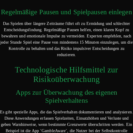
Regelmäßige Pausen und Spielpausen einlegen
Das Spielen über längere Zeiträume führt oft zu Ermüdung und schlechter
Entscheidungsfindung. Regelmäßige Pausen helfen, einen klaren Kopf zu
bewahren und emotionale Impulse zu vermeiden. Experten empfehlen, nach
jeder Stunde Spiel eine Pause von mindestens 15 Minuten einzulegen, um die
Kontrolle zu behalten und das Risiko impulsiver Entscheidungen zu
reduzieren.
Technologische Hilfsmittel zur
Risikoüberwachung
Apps zur Überwachung des eigenen
Spielverhaltens
Es gibt spezielle Apps, die das Spielverhalten dokumentieren und analysieren.
Diese Anwendungen erfassen Spielzeiten, Einsatzhöhen und Verluste und
geben Warnhinweise, wenn bestimmte Grenzwerte überschritten werden. Ein
Beispiel ist die App ‘GambleAware’, die Nutzer bei der Selbstkontrolle