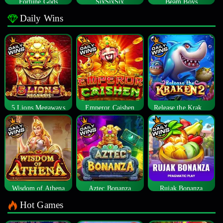
Fortune Gods
SixSixSix
Beam Boys
Daily Wins
5 Lions Megaways
Emperor Caishen
Release the Kraken 2
Wisdom of Athena
Aztec Bonanza
Rujak Bonanza
Hot Games