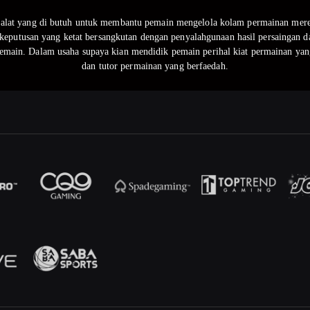
alat yang di butuh untuk membantu pemain mengelola kolam permainan mereka
eputusan yang ketat bersangkutan dengan penyalahgunaan hasil persaingan da
main. Dalam usaha supaya kian mendidik pemain perihal kiat permainan yang 
dan tutor permainan yang berfaedah.