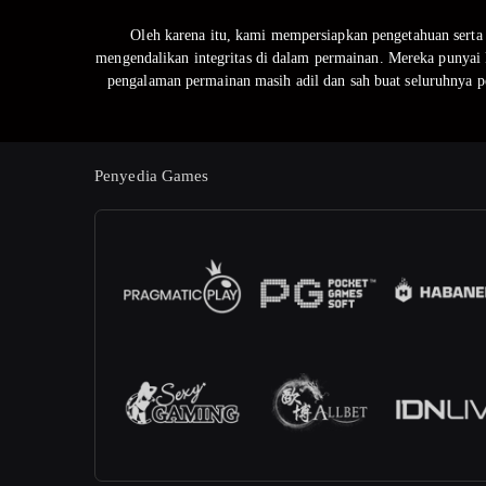
Oleh karena itu, kami mempersiapkan pengetahuan serta 
mengendalikan integritas di dalam permainan. Mereka punyai k
pengalaman permainan masih adil dan sah buat seluruhnya pe
Penyedia Games