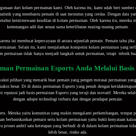
egunaan dari kolam permainan kami. Oleh karena itu, kami udah beri sumbe
istik yang membantu pemain di saat memutus yang cerdas. Dengan data yang
ketahui keistimewaan keadilan di kolam permainan. Oleh karena itu, mereka m
kemenangan adil dan sesuai sama keterlibatan masing-masing pemain.
, karena ini membuat kepercayaan di antara sejumlah pemain. Pemain tahu jik
ermainan. Selain itu, kami menjalankan kompetisi kolam permainan yang ter
m permainan tidak hanya menjadi langkah untuk permainan, tetapi tehnik bu
an Permainan Esports Anda Melalui Basis
 yakni pilihan yang menarik buat pemain yang pengen merasai permainan yang
kin besar. Di di dunia permainan Esports yang penuh dengan ketidaktetapan
i reputasi jadi basis permainan Esports yang teruji dan inovatif. Mereka 
dengan adopsi technologi terbaru dan dengar pendapat pemain.
sports. Mereka yaitu komunitas yang makin mengalami perkembangan, tempat p
n berbasiskankan pemain serta kolam permainan yaitu bukti kenyataan kala
a proses ambil satu ketetapan yang berbudi di di dalam kolam permainan tid
lebih besar, risiko ada.