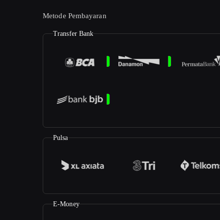
Metode Pembayaran
Transfer Bank
Pulsa
E-Money