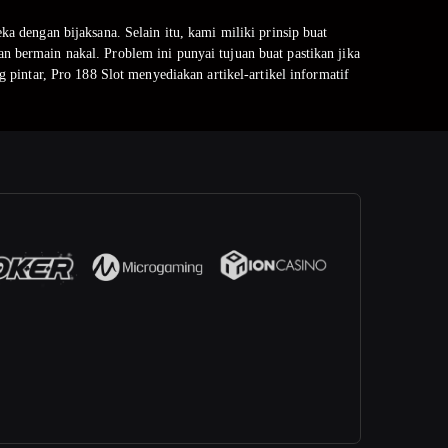
 dengan bijaksana. Selain itu, kami miliki prinsip buat
n bermain nakal. Problem ini punyai tujuan buat pastikan jika
pintar, Pro 188 Slot menyediakan artikel-artikel informatif