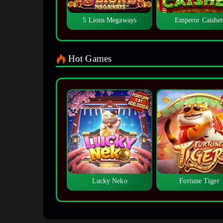
5 Lions Megaways
Emperor Caishe
Hot Games
Lucky Neko
Fortune Tiger