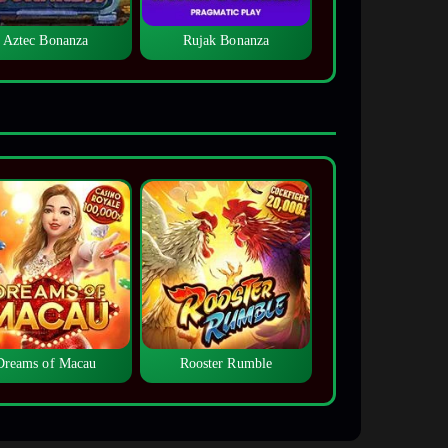
Aztec Bonanza
Rujak Bonanza
Dreams of Macau
Rooster Rumble