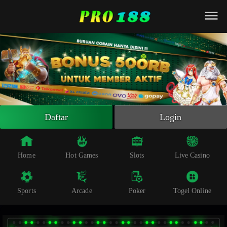
Beranda
Slot Online
Live Casino
Sportsbook
Arcade
Togel Online
Daftar
Login
Poker
Whatsapp
Home
Hot Games
Slots
Live Casino
Telegram
Sports
Arcade
Poker
Togel Online
Livechat