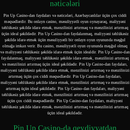
nəticələri
Pin Up Casino-dan faydaları və nəticələri, Azərbaycanlılar üçün çox ciddi
məqsədlərdir. Bu onlayn casino, məsuliyyətli oyun oynayaraq, maliyyəni
təhlükəsiz şəkildə idarə etmək, mənzilinizi artırmaq və mənzilinizi artırmaq
üçün ideal şəkildədir. Pin Up Casino-dan faydalanmaq, maliyyəni təhlükəsiz
şəkildə idarə etmək üçün məsuliyyətli bir onlayn oyun oyununda məşğul
olmağa imkan verir. Bu casino, məsuliyyətli oyun oyununda məşğul olmaq
və maliyyəni təhlükəsiz şəkildə idarə etmək üçün idealdir. Pin Up Casino-dan
faydalanmaq, maliyyəni təhlükəsiz şəkildə idarə etmək, mənzilinizi artırmaq
və mənzilinizi artırmaq üçün ideal şəkildədir. Pin Up Casino-dan faydaları,
maliyyəni təhlükəsiz şəkildə idarə etmək, mənzilinizi artırmaq və mənzilinizi
artırmaq üçün çox ciddi məqsədlərdir. Pin Up Casino-dan faydaları,
maliyyəni təhlükəsiz şəkildə idarə etmək, mənzilinizi artırmaq və mənzilinizi
artırmaq üçün ideal şəkildədir. Pin Up Casino-dan faydaları, maliyyəni
təhlükəsiz şəkildə idarə etmək, mənzilinizi artırmaq və mənzilinizi artırmaq
üçün çox ciddi məqsədlərdir. Pin Up Casino-dan faydaları, maliyyəni
təhlükəsiz şəkildə idarə etmək, mənzilinizi artırmaq və mənzilinizi artırmaq
üçün ideal şəkildədir.
Pin Up Casino-da qeydiyyatdan