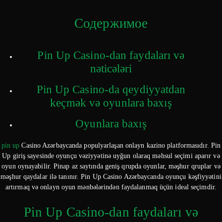
Содержимое
Pin Up Casino-dan faydaları və
nəticələri
Pin Up Casino-da qeydiyyatdan
keçmək və oyunlara baxış
Oyunlara baxış
pin up
Casino Azərbaycanda populyarlaşan onlayn kazino platformasıdır. Pin
Up giriş sayesinde oyunçu vəziyyətinə uyğun olaraq məhsul seçimi aparır və
oyun oynayabilir. Pinap az saytında geniş qrupda oyunlar, məşhur qruplar və
məşhur qaydalar ilə tanınır. Pin Up Casino Azərbaycanda oyunçu kəşfiyyətini
artırmaq və onlayn oyun mənbələrindən faydalanmaq üçün ideal seçimdir.
Pin Up Casino-dan faydaları və