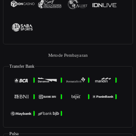
Metode Pembayaran
Transfer Bank
Pulsa