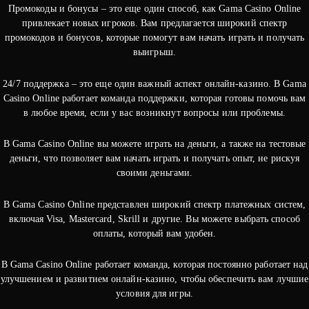
Промокоды и бонусы – это еще один способ, как Gama Casino Online
привлекает новых игроков. Вам предлагается широкий спектр
промокодов и бонусов, которые помогут вам начать играть и получать
выигрыш.
24/7 поддержка – это еще один важный аспект онлайн-казино. В Gama
Casino Online работает команда поддержки, которая готовы помочь вам
в любое время, если у вас возникнут вопросы или проблемы.
В Gama Casino Online вы можете играть на деньги, а также на тестовые
деньги, что позволяет вам начать играть и получать опыт, не рискуя
своими деньгами.
В Gama Casino Online представлен широкий спектр платежных систем,
включая Visa, Mastercard, Skrill и другие. Вы можете выбрать способ
оплаты, который вам удобен.
В Gama Casino Online работает команда, которая постоянно работает над
улучшением и развитием онлайн-казино, чтобы обеспечить вам лучшие
условия для игры.