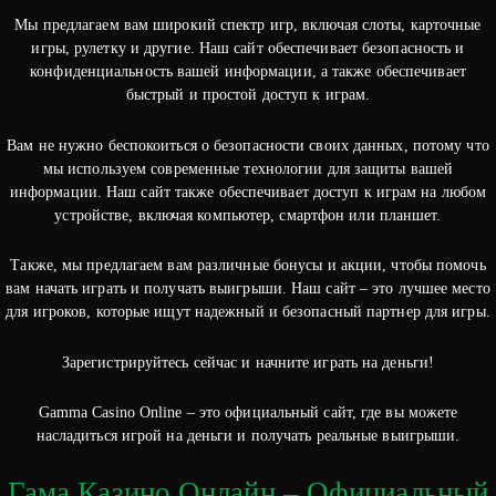
Мы предлагаем вам широкий спектр игр, включая слоты, карточные
игры, рулетку и другие. Наш сайт обеспечивает безопасность и
конфиденциальность вашей информации, а также обеспечивает
быстрый и простой доступ к играм.
Вам не нужно беспокоиться о безопасности своих данных, потому что
мы используем современные технологии для защиты вашей
информации. Наш сайт также обеспечивает доступ к играм на любом
устройстве, включая компьютер, смартфон или планшет.
Также, мы предлагаем вам различные бонусы и акции, чтобы помочь
вам начать играть и получать выигрыши. Наш сайт – это лучшее место
для игроков, которые ищут надежный и безопасный партнер для игры.
Зарегистрируйтесь сейчас и начните играть на деньги!
Gamma Casino Online – это официальный сайт, где вы можете
насладиться игрой на деньги и получать реальные выигрыши.
Гама Казино Онлайн – Официальный