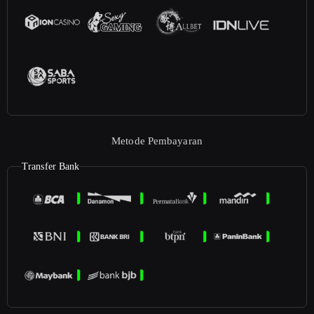
Metode Pembayaran
Transfer Bank