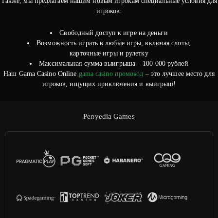
Также, мы предлагаем нашим новым игрокам специальные условия для
игроков:
Свободный доступ к игре на деньги
Возможность играть в любые игры, включая слоты,
карточные игры и рулетку
Максимальная сумма выигрыша – 100 000 рублей
Наш Gama Casino Online
gama casino промокод
– это лучшее место для
игроков, ищущих приключения и выигрыш!
Penyedia Games