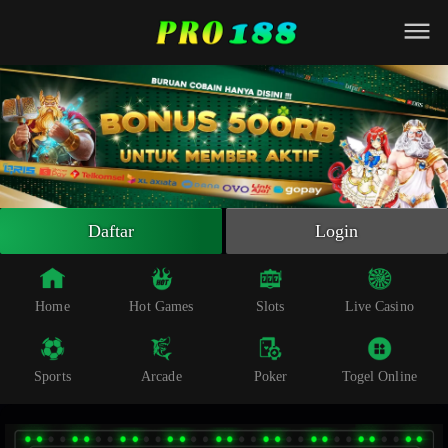
Beranda
Slot Online
Live Casino
Sportsbook
Arcade
Togel Online
Daftar
Login
Poker
Whatsapp
Home
Hot Games
Slots
Live Casino
Telegram
Sports
Arcade
Poker
Togel Online
Livechat