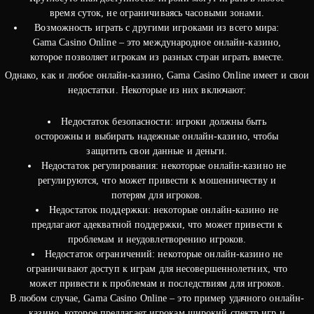
время суток, не ограничиваясь часовыми зонами.
Возможность играть с другими игроками из всего мира:
Gama Casino Online – это международное онлайн-казино,
которое позволяет игрокам из разных стран играть вместе.
Однако, как и любое онлайн-казино, Gama Casino Online имеет и свои
недостатки. Некоторые из них включают:
Недостаток безопасности: игроки должны быть
осторожны и выбирать надежные онлайн-казино, чтобы
защитить свои данные и деньги.
Недостаток регулирования: некоторые онлайн-казино не
регулируются, что может привести к мошенничеству и
потерям для игроков.
Недостаток поддержки: некоторые онлайн-казино не
предлагают адекватной поддержки, что может привести к
проблемам и неудовлетворению игроков.
Недостаток ограничений: некоторые онлайн-казино не
ограничивают доступ к играм для несовершеннолетних, что
может привести к проблемам и последствиям для игроков.
В любом случае, Gama Casino Online – это пример удачного онлайн-
казино, которое предлагает игрокам широкий спектр игр и