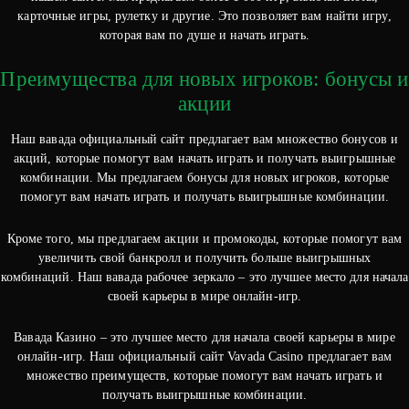
карточные игры, рулетку и другие. Это позволяет вам найти игру,
которая вам по душе и начать играть.
Преимущества для новых игроков: бонусы и
акции
Наш вавада официальный сайт предлагает вам множество бонусов и
акций, которые помогут вам начать играть и получать выигрышные
комбинации. Мы предлагаем бонусы для новых игроков, которые
помогут вам начать играть и получать выигрышные комбинации.
Кроме того, мы предлагаем акции и промокоды, которые помогут вам
увеличить свой банкролл и получить больше выигрышных
комбинаций. Наш вавада рабочее зеркало – это лучшее место для начала
своей карьеры в мире онлайн-игр.
Вавада Казино – это лучшее место для начала своей карьеры в мире
онлайн-игр. Наш официальный сайт Vavada Casino предлагает вам
множество преимуществ, которые помогут вам начать играть и
получать выигрышные комбинации.