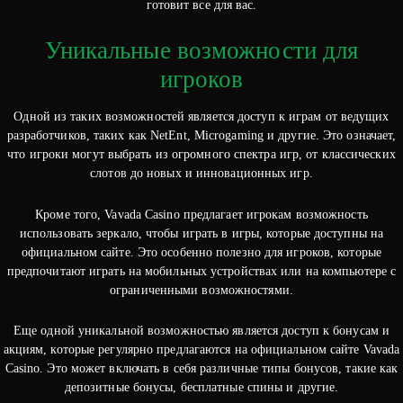
готовит все для вас.
Уникальные возможности для
игроков
Одной из таких возможностей является доступ к играм от ведущих
разработчиков, таких как NetEnt, Microgaming и другие. Это означает,
что игроки могут выбрать из огромного спектра игр, от классических
слотов до новых и инновационных игр.
Кроме того, Vavada Casino предлагает игрокам возможность
использовать зеркало, чтобы играть в игры, которые доступны на
официальном сайте. Это особенно полезно для игроков, которые
предпочитают играть на мобильных устройствах или на компьютере с
ограниченными возможностями.
Еще одной уникальной возможностью является доступ к бонусам и
акциям, которые регулярно предлагаются на официальном сайте Vavada
Casino. Это может включать в себя различные типы бонусов, такие как
депозитные бонусы, бесплатные спины и другие.