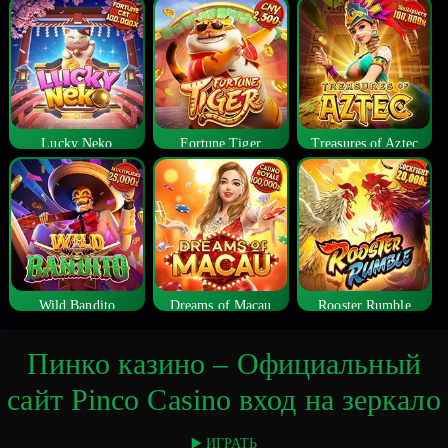
Lucky Neko
Fortune Tiger
Treasures of Aztec
Wild Bandito
Dreams of Macau
Rooster Rumble
Пинко казино – Официальный
сайт Pinco Casino вход на зеркало
▶️ ИГРАТЬ