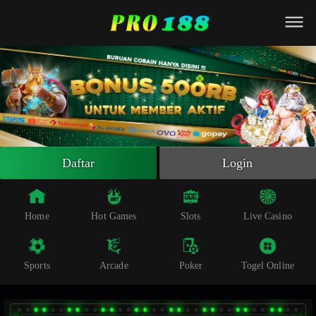
Beranda
Slot Online
Live Casino
Sportsbook
Arcade
Togel Online
Daftar
Login
Poker
Whatsapp
Home
Hot Games
Slots
Live Casino
Telegram
Sports
Arcade
Poker
Togel Online
Livechat