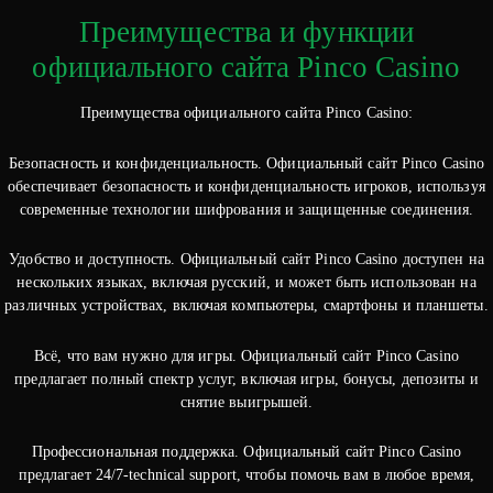
Преимущества и функции
официального сайта Pinco Casino
Преимущества официального сайта Pinco Casino:
Безопасность и конфиденциальность. Официальный сайт Pinco Casino
обеспечивает безопасность и конфиденциальность игроков, используя
современные технологии шифрования и защищенные соединения.
Удобство и доступность. Официальный сайт Pinco Casino доступен на
нескольких языках, включая русский, и может быть использован на
различных устройствах, включая компьютеры, смартфоны и планшеты.
Всё, что вам нужно для игры. Официальный сайт Pinco Casino
предлагает полный спектр услуг, включая игры, бонусы, депозиты и
снятие выигрышей.
Профессиональная поддержка. Официальный сайт Pinco Casino
предлагает 24/7-technical support, чтобы помочь вам в любое время,