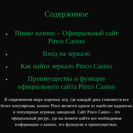
Содержимое
Пинко казино – Официальный сайт
Pinco Casino
Вход на зеркало
Как найти зеркало Pinco Casino
Преимущества и функции
официального сайта Pinco Casino
В современном мире азартных игр, где каждый день становится все
более популярным, казино Pinco является одним из наиболее надежных
и популярных игровых заведений. Сайт Pinco Casino – это
официальный ресурс, где вы можете найти все необходимые
информацию о казино, его функциях и преимуществах.