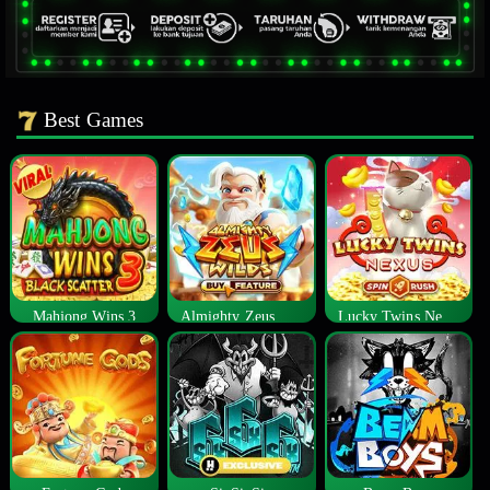
Best Games
Mahjong Wins 3
Almighty Zeus Wilds™
Lucky Twins Nexus