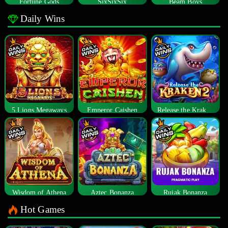
Fortune Gods
SixSixSix
Beam Boys
Daily Wins
5 Lions Megaways
Emperor Caishen
Release the Kraken 2
Wisdom of Athena
Aztec Bonanza
Rujak Bonanza
Hot Games