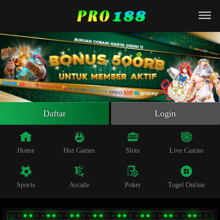
Beranda
Slot Online
Live Casino
Sportsbook
Arcade
Togel Online
Daftar
Login
Poker
Whatsapp
Home
Hot Games
Slots
Live Casino
Telegram
Sports
Arcade
Poker
Togel Online
Livechat