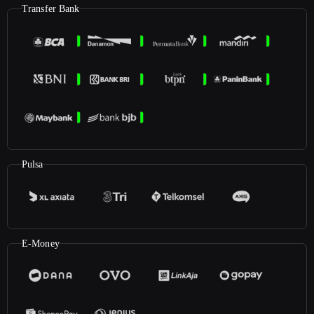
Transfer Bank
Pulsa
E-Money