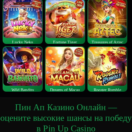
Lucky Neko
Fortune Tiger
Treasures of Aztec
Wild Bandito
Dreams of Macau
Rooster Rumble
Пин Ап Казино Онлайн —
оцените высокие шансы на победу
в Pin Up Casino