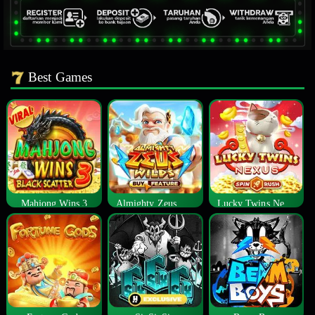
Best Games
Mahjong Wins 3
Almighty Zeus Wilds™
Lucky Twins Nexus