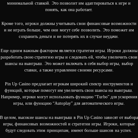
минимальной ставкой. Это позволит им адаптироваться к игре и
понять, как она работает.
Кроме того, игроки должны учитывать свои финансовые возможности
и не играть больше, чем они могут себе позволить. Это поможет им
сохранить деньги и не потерять их в случае неудачи.
Еще одним важным фактором является стратегия игры. Игроки должны
разработать свою стратегию игры и следовать ей, чтобы увеличить свои
шансы на выигрыш. Это может включать в себя выбор игры, выбор
ставки, а также управление своими ресурсами.
Pin Up Casino предлагает игрокам широкий спектр инструментов и
функций, которые помогут им увеличить свои шансы на выигрыш.
Например, игроки могут использовать функцию “Turbo” для ускорения
игры, или функцию “Autoplay” для автоматического игры.
В целом, высокие шансы на выигрыш в Pin Up Casino зависят от выбора
игры, финансовых возможностей и стратегии игры. Игроки, которые
будут следовать этим принципам, имеют больше шансов на успех.