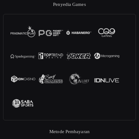
Penyedia Games
Metode Pembayaran