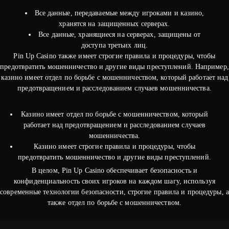
Все данные, передаваемые между игроками и казино,
хранятся на защищенных серверах.
Все данные, хранящиеся на серверах, защищены от
доступа третьих лиц.
Pin Up Casino также имеет строгие правила и процедуры, чтобы
предотвратить мошенничество и другие виды преступлений. Например,
казино имеет отдел по борьбе с мошенничеством, который работает над
предотвращением и расследованием случаев мошенничества.
Казино имеет отдел по борьбе с мошенничеством, который
работает над предотвращением и расследованием случаев
мошенничества.
Казино имеет строгие правила и процедуры, чтобы
предотвратить мошенничество и другие виды преступлений.
В целом, Pin Up Casino обеспечивает безопасность и
конфиденциальность своих игроков на каждом шагу, используя
современные технологии безопасности, строгие правила и процедуры, а
также отдел по борьбе с мошенничеством.