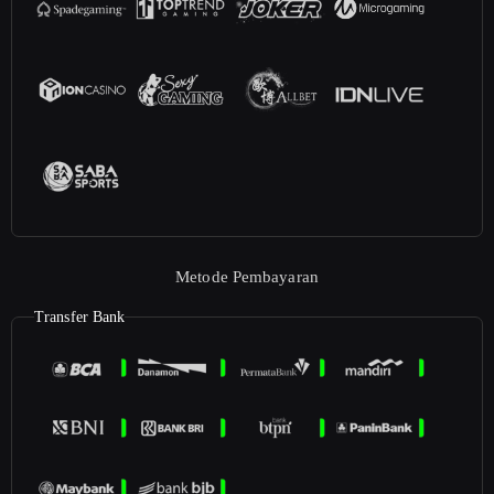
Metode Pembayaran
Transfer Bank