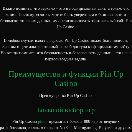
Важно помнить, что зеркало – это не официальный сайт, а только его
копия. Поэтому, если вы хотите быть уверенным в безопасности и
безопасности своих данных, лучше использовать официальный сайт Pin
Up Casino.
В любом случае, вход на зеркало Pin Up Casino может быть полезен,
если вы ищете альтернативный способ доступа к официальному сайту.
Но всегда помните, что безопасность и безопасность данных – это наша
первоочередная задача.
Преимущества и функции Pin Up
Casino
Преимущества Pin Up Casino:
Большой выбор игр
Pin Up Casino
pinup
предлагает более 3 000 игр от ведущих
разработчиков, включая игры от NetEnt, Microgaming, Playtech и других