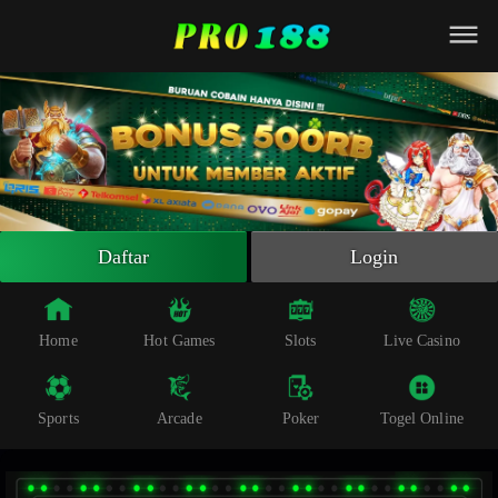
Beranda
Slot Online
Live Casino
Sportsbook
Arcade
Togel Online
Daftar
Login
Poker
Whatsapp
Home
Hot Games
Slots
Live Casino
Telegram
Sports
Arcade
Poker
Togel Online
Livechat