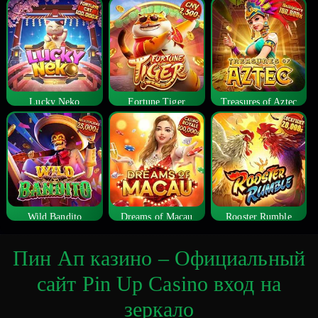
Lucky Neko
Fortune Tiger
Treasures of Aztec
Wild Bandito
Dreams of Macau
Rooster Rumble
Пин Ап казино – Официальный
сайт Pin Up Casino вход на
зеркало