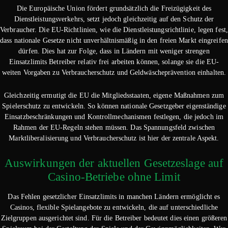
Die Europäische Union fördert grundsätzlich die Freizügigkeit des
Dienstleistungsverkehrs, setzt jedoch gleichzeitig auf den Schutz der
Verbraucher. Die EU-Richtlinien, wie die Dienstleistungsrichtlinie, legen fest,
dass nationale Gesetze nicht unverhältnismäßig in den freien Markt eingreifen
dürfen. Dies hat zur Folge, dass in Ländern mit weniger strengen
Einsatzlimits Betreiber relativ frei arbeiten können, solange sie die EU-
weiten Vorgaben zu Verbraucherschutz und Geldwäscheprävention einhalten.
Gleichzeitig ermutigt die EU die Mitgliedsstaaten, eigene Maßnahmen zum
Spielerschutz zu entwickeln. So können nationale Gesetzgeber eigenständige
Einsatzbeschränkungen und Kontrollmechanismen festlegen, die jedoch im
Rahmen der EU-Regeln stehen müssen. Das Spannungsfeld zwischen
Marktliberalisierung und Verbraucherschutz ist hier der zentrale Aspekt.
Auswirkungen der aktuellen Gesetzeslage auf
Casino-Betriebe ohne Limit
Das Fehlen gesetzlicher Einsatzlimits in manchen Ländern ermöglicht es
Casinos, flexible Spielangebote zu entwickeln, die auf unterschiedliche
Zielgruppen ausgerichtet sind. Für die Betreiber bedeutet dies einen größeren