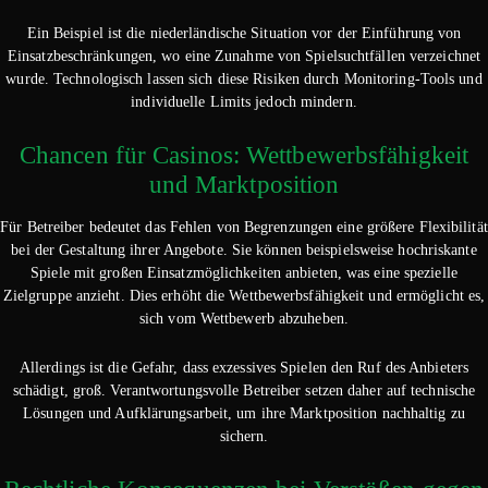
Ein Beispiel ist die niederländische Situation vor der Einführung von
Einsatzbeschränkungen, wo eine Zunahme von Spielsuchtfällen verzeichnet
wurde. Technologisch lassen sich diese Risiken durch Monitoring-Tools und
individuelle Limits jedoch mindern.
Chancen für Casinos: Wettbewerbsfähigkeit
und Marktposition
Für Betreiber bedeutet das Fehlen von Begrenzungen eine größere Flexibilität
bei der Gestaltung ihrer Angebote. Sie können beispielsweise hochriskante
Spiele mit großen Einsatzmöglichkeiten anbieten, was eine spezielle
Zielgruppe anzieht. Dies erhöht die Wettbewerbsfähigkeit und ermöglicht es,
sich vom Wettbewerb abzuheben.
Allerdings ist die Gefahr, dass exzessives Spielen den Ruf des Anbieters
schädigt, groß. Verantwortungsvolle Betreiber setzen daher auf technische
Lösungen und Aufklärungsarbeit, um ihre Marktposition nachhaltig zu
sichern.