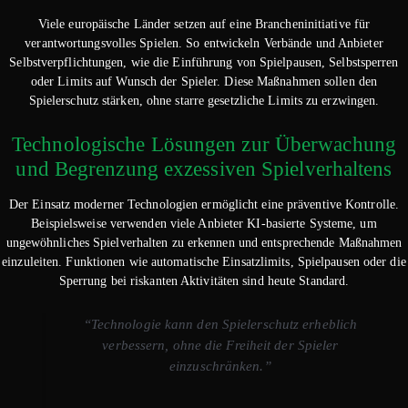
Viele europäische Länder setzen auf eine Brancheninitiative für
verantwortungsvolles Spielen. So entwickeln Verbände und Anbieter
Selbstverpflichtungen, wie die Einführung von Spielpausen, Selbstsperren
oder Limits auf Wunsch der Spieler. Diese Maßnahmen sollen den
Spielerschutz stärken, ohne starre gesetzliche Limits zu erzwingen.
Technologische Lösungen zur Überwachung
und Begrenzung exzessiven Spielverhaltens
Der Einsatz moderner Technologien ermöglicht eine präventive Kontrolle.
Beispielsweise verwenden viele Anbieter KI-basierte Systeme, um
ungewöhnliches Spielverhalten zu erkennen und entsprechende Maßnahmen
einzuleiten. Funktionen wie automatische Einsatzlimits, Spielpausen oder die
Sperrung bei riskanten Aktivitäten sind heute Standard.
“Technologie kann den Spielerschutz erheblich
verbessern, ohne die Freiheit der Spieler
einzuschränken.”