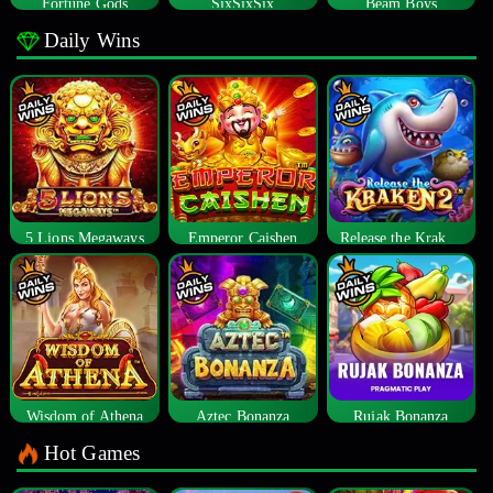
Fortune Gods
SixSixSix
Beam Boys
Daily Wins
5 Lions Megaways
Emperor Caishen
Release the Kraken 2
Wisdom of Athena
Aztec Bonanza
Rujak Bonanza
Hot Games