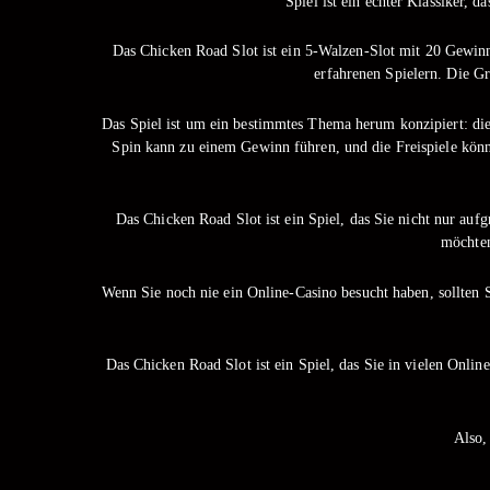
Spiel ist ein echter Klassiker, d
Das Chicken Road Slot ist ein 5-Walzen-Slot mit 20 Gewinnl
erfahrenen Spielern. Die Gr
Das Spiel ist um ein bestimmtes Thema herum konzipiert: die
Spin kann zu einem Gewinn führen, und die Freispiele könn
Das Chicken Road Slot ist ein Spiel, das Sie nicht nur auf
möchten
Wenn Sie noch nie ein Online-Casino besucht haben, sollten S
Das Chicken Road Slot ist ein Spiel, das Sie in vielen Onlin
Also,