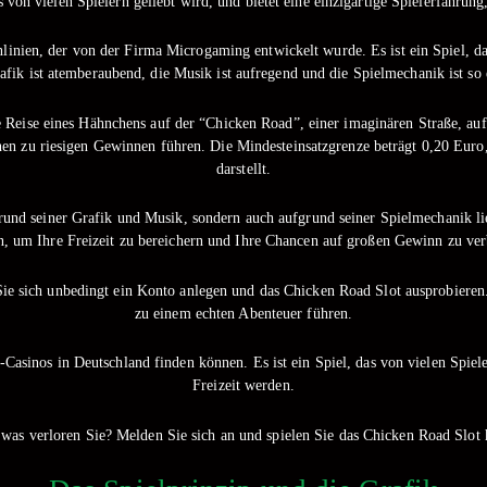
as von vielen Spielern geliebt wird, und bietet eine einzigartige Spielerfahrun
inien, der von der Firma Microgaming entwickelt wurde. Es ist ein Spiel, das 
afik ist atemberaubend, die Musik ist aufregend und die Spielmechanik ist so 
 Reise eines Hähnchens auf der “Chicken Road”, einer imaginären Straße, auf
en zu riesigen Gewinnen führen. Die Mindesteinsatzgrenze beträgt 0,20 Euro, 
darstellt.
grund seiner Grafik und Musik, sondern auch aufgrund seiner Spielmechanik li
, um Ihre Freizeit zu bereichern und Ihre Chancen auf großen Gewinn zu ver
ie sich unbedingt ein Konto anlegen und das Chicken Road Slot ausprobieren. 
zu einem echten Abenteuer führen.
e-Casinos in Deutschland finden können. Es ist ein Spiel, das von vielen Spiel
Freizeit werden.
 was verloren Sie? Melden Sie sich an und spielen Sie das Chicken Road Slot 