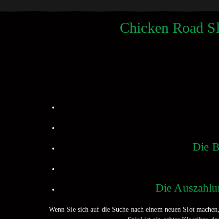
Chicken Road Sl
Die B
Die Auszahlu
Wenn Sie sich auf die Suche nach einem neuen Slot machen, 