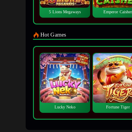
5 Lions Megaways
Emperor Caishe
Hot Games
Lucky Neko
Fortune Tiger