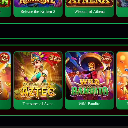
n
Release the Kraken 2
Wisdom of Athena
Treasures of Aztec
Wild Bandito