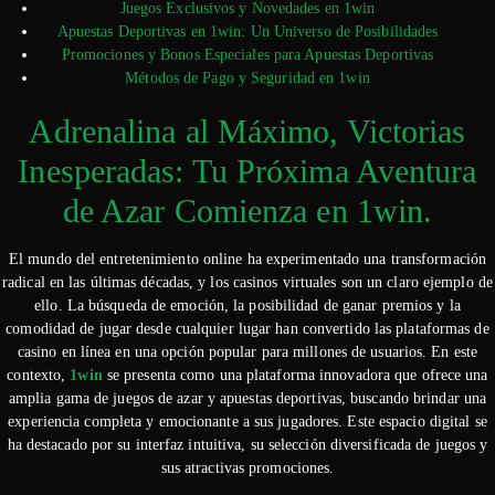
Juegos Exclusivos y Novedades en 1win
Apuestas Deportivas en 1win: Un Universo de Posibilidades
Promociones y Bonos Especiales para Apuestas Deportivas
Métodos de Pago y Seguridad en 1win
Adrenalina al Máximo, Victorias
Inesperadas: Tu Próxima Aventura
de Azar Comienza en 1win.
El mundo del entretenimiento online ha experimentado una transformación
radical en las últimas décadas, y los casinos virtuales son un claro ejemplo de
ello. La búsqueda de emoción, la posibilidad de ganar premios y la
comodidad de jugar desde cualquier lugar han convertido las plataformas de
casino en línea en una opción popular para millones de usuarios. En este
contexto,
1win
se presenta como una plataforma innovadora que ofrece una
amplia gama de juegos de azar y apuestas deportivas, buscando brindar una
experiencia completa y emocionante a sus jugadores. Este espacio digital se
ha destacado por su interfaz intuitiva, su selección diversificada de juegos y
sus atractivas promociones.