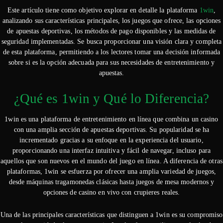
Este artículo tiene como objetivo explorar en detalle la plataforma
1win
,
analizando sus características principales, los juegos que ofrece, las opciones
de apuestas deportivas, los métodos de pago disponibles y las medidas de
seguridad implementadas. Se busca proporcionar una visión clara y completa
de esta plataforma, permitiendo a los lectores tomar una decisión informada
sobre si es la opción adecuada para sus necesidades de entretenimiento y
apuestas.
¿Qué es 1win y Qué lo Diferencia?
1win es una plataforma de entretenimiento en línea que combina un casino
con una amplia sección de apuestas deportivas. Su popularidad se ha
incrementado gracias a su enfoque en la experiencia del usuario,
proporcionando una interfaz intuitiva y fácil de navegar, incluso para
aquellos que son nuevos en el mundo del juego en línea. A diferencia de otras
plataformas, 1win se esfuerza por ofrecer una amplia variedad de juegos,
desde máquinas tragamonedas clásicas hasta juegos de mesa modernos y
opciones de casino en vivo con crupieres reales.
Una de las principales características que distinguen a 1win es su compromiso