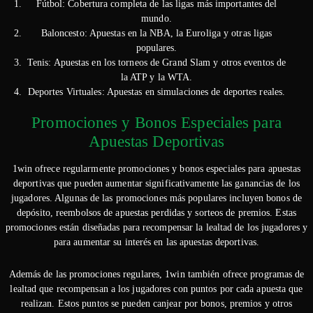
Fútbol: Cobertura completa de las ligas más importantes del
mundo.
Baloncesto: Apuestas en la NBA, la Euroliga y otras ligas
populares.
Tenis: Apuestas en los torneos de Grand Slam y otros eventos de
la ATP y la WTA.
Deportes Virtuales: Apuestas en simulaciones de deportes reales.
Promociones y Bonos Especiales para
Apuestas Deportivas
1win ofrece regularmente promociones y bonos especiales para apuestas
deportivas que pueden aumentar significativamente las ganancias de los
jugadores. Algunas de las promociones más populares incluyen bonos de
depósito, reembolsos de apuestas perdidas y sorteos de premios. Estas
promociones están diseñadas para recompensar la lealtad de los jugadores y
para aumentar su interés en las apuestas deportivas.
Además de las promociones regulares, 1win también ofrece programas de
lealtad que recompensan a los jugadores con puntos por cada apuesta que
realizan. Estos puntos se pueden canjear por bonos, premios y otros