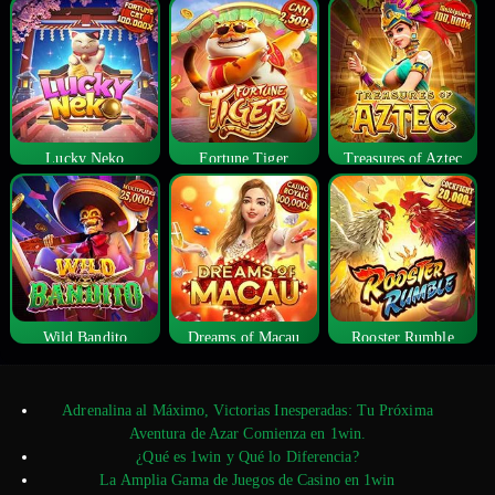
Lucky Neko
Fortune Tiger
Treasures of Aztec
Wild Bandito
Dreams of Macau
Rooster Rumble
Adrenalina al Máximo, Victorias Inesperadas: Tu Próxima
Aventura de Azar Comienza en 1win.
¿Qué es 1win y Qué lo Diferencia?
La Amplia Gama de Juegos de Casino en 1win