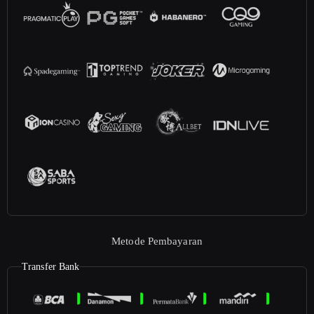
Metode Pembayaran
Transfer Bank