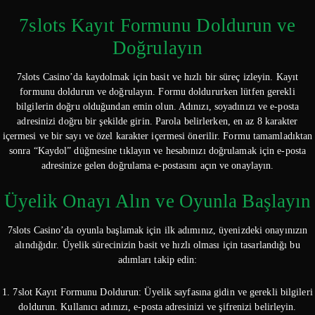
7slots Kayıt Formunu Doldurun ve
Doğrulayın
7slots Casino’da kaydolmak için basit ve hızlı bir süreç izleyin. Kayıt
formunu doldurun ve doğrulayın. Formu doldururken lütfen gerekli
bilgilerin doğru olduğundan emin olun. Adınızı, soyadınızı ve e-posta
adresinizi doğru bir şekilde girin. Parola belirlerken, en az 8 karakter
içermesi ve bir sayı ve özel karakter içermesi önerilir. Formu tamamladıktan
sonra “Kaydol” düğmesine tıklayın ve hesabınızı doğrulamak için e-posta
adresinize gelen doğrulama e-postasını açın ve onaylayın.
Üyelik Onayı Alın ve Oyunla Başlayın
7slots Casino’da oyunla başlamak için ilk adımınız, üyenizdeki onayınızın
alındığıdır. Üyelik sürecinizin basit ve hızlı olması için tasarlandığı bu
adımları takip edin:
1. 7slot Kayıt Formunu Doldurun: Üyelik sayfasına gidin ve gerekli bilgileri
doldurun. Kullanıcı adınızı, e-posta adresinizi ve şifrenizi belirleyin.