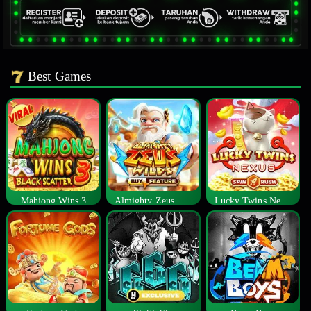
Best Games
Mahjong Wins 3
Almighty Zeus Wilds™
Lucky Twins Nexus