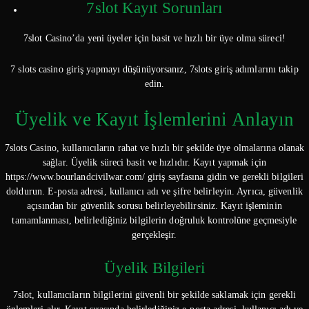
7slot Kayıt Sorunları
7slot Casino’da yeni üyeler için basit ve hızlı bir üye olma süreci!
7 slots casino giriş yapmayı düşünüyorsanız, 7slots giriş adımlarını takip
edin.
Üyelik ve Kayıt İşlemlerini Anlayın
7slots Casino, kullanıcıların rahat ve hızlı bir şekilde üye olmalarına olanak
sağlar. Üyelik süreci basit ve hızlıdır. Kayıt yapmak için
https://www.bourlandcivilwar.com/ giriş sayfasına gidin ve gerekli bilgileri
doldurun. E-posta adresi, kullanıcı adı ve şifre belirleyin. Ayrıca, güvenlik
açısından bir güvenlik sorusu belirleyebilirsiniz. Kayıt işleminin
tamamlanması, belirlediğiniz bilgilerin doğruluk kontrolüne geçmesiyle
gerçekleşir.
Üyelik Bilgileri
7slot, kullanıcıların bilgilerini güvenli bir şekilde saklamak için gerekli