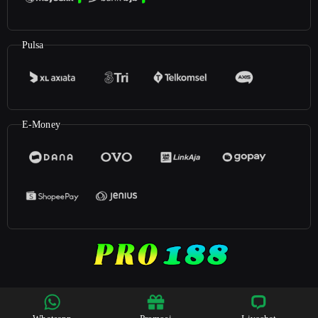
Pulsa
E-Money
©2024
Pro188
. All rights reserved | 18+