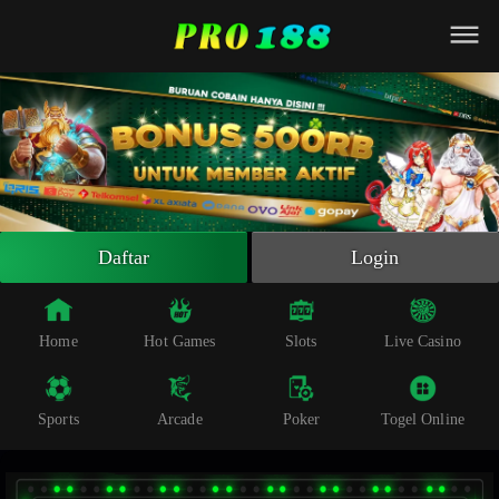
Beranda
Slot Online
Live Casino
Sportsbook
Arcade
Togel Online
Daftar
Login
Poker
Whatsapp
Home
Hot Games
Slots
Live Casino
Telegram
Sports
Arcade
Poker
Togel Online
Livechat