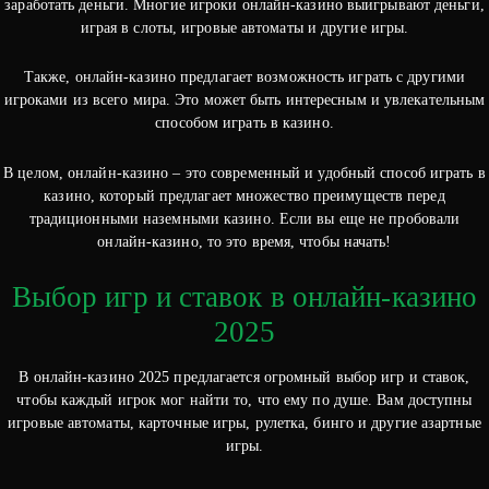
заработать деньги. Многие игроки онлайн-казино выигрывают деньги,
играя в слоты, игровые автоматы и другие игры.
Также, онлайн-казино предлагает возможность играть с другими
игроками из всего мира. Это может быть интересным и увлекательным
способом играть в казино.
В целом, онлайн-казино – это современный и удобный способ играть в
казино, который предлагает множество преимуществ перед
традиционными наземными казино. Если вы еще не пробовали
онлайн-казино, то это время, чтобы начать!
Выбор игр и ставок в онлайн-казино
2025
В онлайн-казино 2025 предлагается огромный выбор игр и ставок,
чтобы каждый игрок мог найти то, что ему по душе. Вам доступны
игровые автоматы, карточные игры, рулетка, бинго и другие азартные
игры.