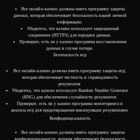
Все онлайн-казино должны иметь программу защиты
данных, которая обеспечивает безопасность вашей личной
информации.
Убедитесь, что казино использует защищенный
соединение (HTTPS) для передачи данных.
Проверьте, есть ли у казино программа восстановления
данных в случае потери.
Безопасность игр
Все онлайн-казино должны иметь программу защиты игр,
которая обеспечивает честность и справедливость
результатов.
Убедитесь, что казино использует Random Number Generator
(RNG) для обеспечения случайности результатов.
Проверьте, есть ли у казино программа мониторинга и
анализа игр для предотвращения манипуляции результатами.
Конфиденциальность
Все онлайн-казино должны иметь программу защиты
конфиденциальности, которая обеспечивает безопасность