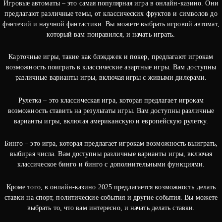
Игровые автоматы – это самая популярная игра в онлайн-казино. Они
предлагают различные темы, от классических фруктов и символов до
фэнтезий и научной фантастики. Вы можете выбрать игровой автомат,
который вам понравился, и начать играть.
Карточные игры, такие как блэкджек и покер, предлагают игрокам
возможность поиграть в классические азартные игры. Вам доступны
различные варианты игры, включая игры с живыми дилерами.
Рулетка – это классическая игра, которая предлагает игрокам
возможность ставить на результаты игры. Вам доступны различные
варианты игры, включая американскую и европейскую рулетку.
Бинго – это игра, которая предлагает игрокам возможность выиграть,
выбирая числа. Вам доступны различные варианты игры, включая
классическое бинго и бинго с дополнительными функциями.
Кроме того, в онлайн-казино 2025 предлагается возможность делать
ставки на спорт, политические события и другие события. Вы можете
выбрать то, что вам интересно, и начать делать ставки.