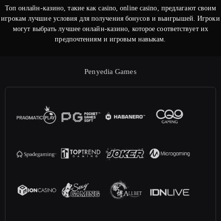
Топ онлайн-казино, такие как casino, online casino, предлагают своим
игрокам лучшие условия для получения бонусов и выигрышей. Игроки
могут выбрать лучшее онлайн-казино, которое соответствует их
предпочтениям и игровым навыкам.
Penyedia Games