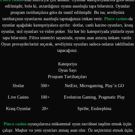
edilmişdir, belə ki, axtardığınız oyunu asanlıqla tapa bilərsiniz. Oyunlar
proqram tərtibatçılara görə də təsnif edilmişdir. Bu isə, sevdiyiniz
tərtibatçının oyunlarını asanlıqla tapmağınıza imkan verir.
Pinco casino
-da
oyunlar aşağıdakı kateqoriyalara ayrılır: slotlar, canlı kazino oyunları, krasş
oyunlar, stol oyunları və video poker. Siz hər bir kateqoriyada yüzlərlə oyun
tapa bilərsiniz. Filtrə sistemlri sayəsində, oyunu asan axtarış imkanı vardır.
Oyun provayderlərini seçərək, sevdiyiniz oyunları sadəcə onların təklifindən
tapacağınız.
Kateqoriya
Oyun Sayı
Proqram Tərtibatçıları
Slotlar
500+
NetEnt, Microgaming, Play’n GO
Live Casino
100+
Evolution Gaming, Pragmatic Play
Krasş Oyunlar
20+
Spribe, Endorphina
Pinco casino
oyunçularına mükəmməl oyun təcrübəsi təqdim etmək üçün
çalışır. Məşhur və yeni oyunları atmaq asan olur. Öz seçiminizi etmək üçün