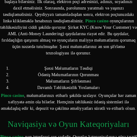
başlaya bilərsiniz. İlk olaraq, elektron poçt adresinizi, adınızı, soyadınızı
daxil etməlisiniz. Sonrasında, parolunuzu yaratmalı və yaşınızı
təsdiqləməlisiniz. Qeydiyyatı tamamladıqdan sonra, elektron poçtunuzdakı
linkə klikləməklə hesabınızı təsdiqləməlisiniz.
Pinco casino
oyunçularının
təhlükəsizliyini ciddi şəkildə qoruyur. Şirkət KYC (Know Your Customer) və
AML (Anti-Money Laundering) qaydalarına riayət edir. Bu qaydalar,
fırıldaqlığın qarşısını almaq və oyunçuların maliyyə məlumatlarını qorumaq
üçün nəzərdə tutulmuşdur. Şəxsi məlumatlarınız ən son şifrləmə
texnologiyası ilə qorunur.
Şəxsi Məlumatların Təsdiqi
Ödəniş Məlumatlarının Qorunması
Məlumatların Şifrlənməsi
Davamlı Təhlükəsizlik Yoxlamaları
Pinco casino
, məlumatlarınızı etibarlı şəkildə saxlayır. Oyunçular hər zaman
xəfiyyətə əmin ola bilərlər. Həmçinin təhlükəsiz ödəniş sistemləri ilə
əməkdaşlıq edir ki, depozit və çəkilmə əməliyyatları sürətli və etibarlı olsun.
Naviqasiya və Oyun Kateqoriyaları
Pinco casino
-nun interfeysi çox sadədir. Oyunlar kateqoriyalarına görə təsnif