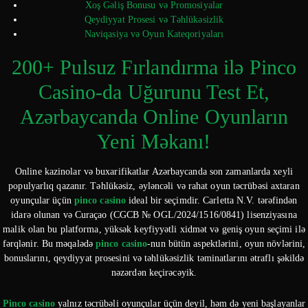
Xoş Gəliş Bonusu və Promosiyalar
Qeydiyyat Prosesi və Təhlükəsizlik
Naviqasiya və Oyun Kateqoriyaları
200+ Pulsuz Fırlandırma ilə Pinco
Casino-da Uğurunu Test Et,
Azərbaycanda Online Oyunların
Yeni Məkanı!
Online kazinolar və buxarifikatlar Azərbaycanda son zamanlarda xeyli
populyarlıq qazanır. Təhlükəsiz, əyləncəli və rahat oyun təcrübəsi axtaran
oyunçular üçün
pinco casino
ideal bir seçimdir. Carletta N.V. tərəfindən
idarə olunan və Curaçao (CGCB № OGL/2024/1516/0841) lisenziyasına
malik olan bu platforma, yüksək keyfiyyətli xidmət və geniş oyun seçimi ilə
fərqlənir. Bu məqalədə
pinco casino
-nun bütün aspektlərini, oyun növlərini,
bonuslarını, qeydiyyat prosesini və təhlükəsizlik təminatlarını ətraflı şəkildə
nəzərdən keçirəcəyik.
Pinco casino
yalnız təcrübəli oyunçular üçün deyil, həm də yeni başlayanlar