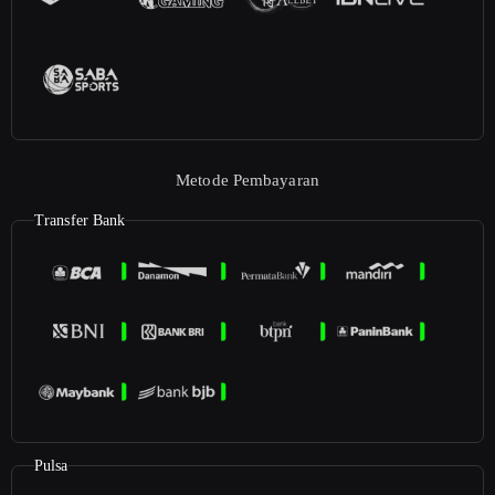
Metode Pembayaran
Transfer Bank
Pulsa