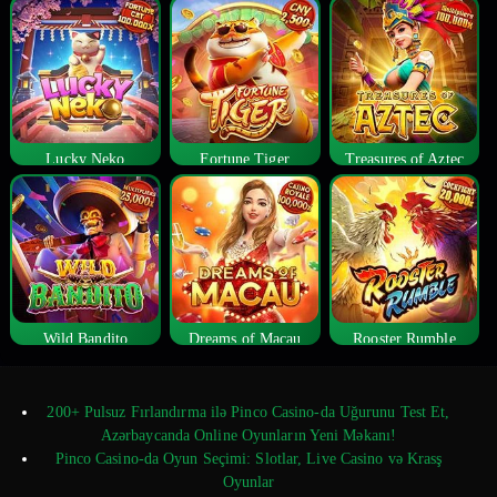
Lucky Neko
Fortune Tiger
Treasures of Aztec
Wild Bandito
Dreams of Macau
Rooster Rumble
200+ Pulsuz Fırlandırma ilə Pinco Casino-da Uğurunu Test Et,
Azərbaycanda Online Oyunların Yeni Məkanı!
Pinco Casino-da Oyun Seçimi: Slotlar, Live Casino və Krasş
Oyunlar