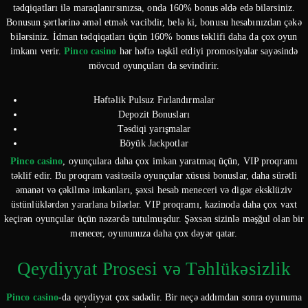
tədqiqatları ilə maraqlanırsınızsa, onda 160% bonus əldə edə bilərsiniz.
Bonusun şərtlərinə əməl etmək vacibdir, belə ki, bonusu hesabınızdan çəkə
bilərsiniz. İdman tədqiqatları üçün 160% bonus təklifi daha da çox oyun
imkanı verir.
Pinco casino
hər həftə təşkil etdiyi promosiyalar sayəsində
mövcud oyunçuları da sevindirir.
Həftəlik Pulsuz Fırlandırmalar
Depozit Bonusları
Təsdiqi yarışmalar
Böyük Jackpotlar
Pinco casino
, oyunçulara daha çox imkan yaratmaq üçün, VIP proqramı
təklif edir. Bu proqram vasitəsilə oyunçular xüsusi bonuslar, daha sürətli
əmanət və çəkilmə imkanları, şəxsi hesab meneceri və digər eksklüziv
üstünlüklərdən yararlana bilərlər. VIP proqramı, kazinoda daha çox vaxt
keçirən oyunçular üçün nəzərdə tutulmuşdur. Şəxsən sizinlə məşğul olan bir
menecer, oyununuza daha çox dəyər qatar.
Qeydiyyat Prosesi və Təhlükəsizlik
Pinco casino
-da qeydiyyat çox sadədir. Bir neçə addımdan sonra oyunuma